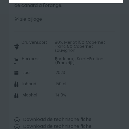
de canard à l'orange.
🥇 zie bijlage
Druivensoort
80% Merlot 15% Cabernet
Franc 5% Cabernet
sauvignon
Herkomst
Bordeaux , Saint-Emilion
(Frankrijk)
Jaar
2023
Inhoud
150 cl
Alcohol
14.0%
Download de technische fiche
Download de technische fiche