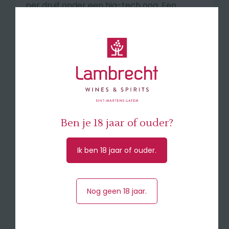
per druif onder een hig-tech oog. Een
zachte en respectvolle vinificatie, in cuves
of barriques wordt gevolgd door 18
maanden rijping op grote Franse
eikenhouten vaten én in terracotta
amforen, voor het behoud van het fruit.
Smaakprofiel
2023 is een jaargang die elegantie, spanning
en aromatische diepte samenbrengt. De
Ben je 18 jaar of ouder?
critici zijn het erover eens: deze Saint-
Émilion Grand Cru Classé schittert met zijn
Ik ben 18 jaar of ouder.
zijdezachte tannines, levendige zuren en
gelaagde aroma’s.
🍽 La Marzelle 2023 is een wijn die zowel kenners
Nog geen 18 jaar.
als fijnproevers weet te raken. Elegant, complex
Serveer bij
en gastronomisch inzetbaar.
rundsbiefstuk, kalfsvlees, lamszadel, magret