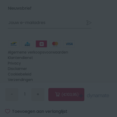
op
op
op
Facebook
Instagram
Linkedin
Nieuwsbrief
Betaalmethodes
Algemene verkoopsvoorwaarden
Klantendienst
Privacy
Disclaimer
Cookiebeleid
Verzendingen
Retours
-
+
(€103,95)
Verminder
Vermeerder
de
de
hoeveelheid
hoeveelheid
met
met
Toevoegen aan verlanglijst
1
1