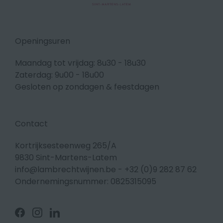
Openingsuren
Maandag tot vrijdag: 8u30 - 18u30
Zaterdag: 9u00 - 18u00
Gesloten op zondagen & feestdagen
Contact
Kortrijksesteenweg 265/A
9830 Sint-Martens-Latem
info@lambrechtwijnen.be
-
+32 (0)9 282 87 62
Ondernemingsnummer: 0825315095
Volg
Volg
Volg
ons
ons
ons