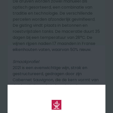
De druiven worden zowel manueel als
optisch gesorteerd, een combinatie van
traditie en technologie. De verschillende
percelen worden afzonderlijk gevinifieerd.
De gisting vindt plaats in betonnen en
roestvrijstalen tanks. De maceratie duurt 35
dagen bij een temperatuur van 28°C. De
wijnen rijpen nadien 17 maanden in Franse
eikenhouten vaten, waarvan 50% nieuw.
Smaakprofiel
2021 is een evenwichtige wijn, strak en
gestructureerd, gedragen door zijn
Cabernet Sauvignon, die de kern vormt van
de identiteit van het domein. In de neus
aroma's van rood fruit, pruimen, vanille,
kruiden en hint van mokka. In de mond
volumineus, uitbundig met een grote
persoonlijkheid en veel diepgang.