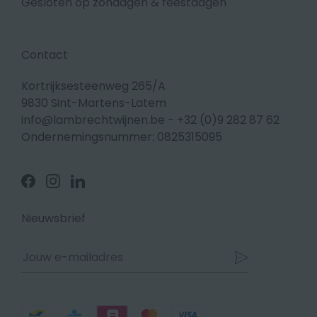
Gesloten op zondagen & feestdagen
Contact
Kortrijksesteenweg 265/A
9830 Sint-Martens-Latem
info@lambrechtwijnen.be
-
+32 (0)9 282 87 62
Ondernemingsnummer: 0825315095
Volg
Volg
Volg
ons
ons
ons
op
op
op
Facebook
Instagram
Linkedin
Nieuwsbrief
Betaalmethodes