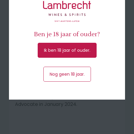
Zijdezachte en fijn verweven tannines met
een lange finale. Dit is een van de grote
successen van de jaargang 2021 in
Bordeaux!
Ben je 18 jaar of ouder?
🍽 Serveer bij een mooi vleesgerecht.
Ik ben 18 jaar of ouder.
🥇 94+ R. Parker - 95 pts Vinous - 94/100 Le
Figaro
« It’s seamless and enveloping, with good
Nog geen 18 jaar.
depth at the core, beautifully polished
tannins and a long, perfumed finish. This is
one of the real successes of the vintage. »
by William Kelley, Robert Parker Wine
Advocate in January 2024.