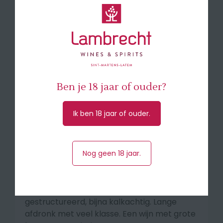
van de Gironde.
Vinificatie
50% van de oogst wordt gevinifiëerd tot
eerste wijn. Manuele oogst, houtlagering
gedurende 12 à 14 maanden op gedeeltelijk
nieuwe eiken vaten.
Ben je 18 jaar of ouder?
Smaakprofiel
Ik ben 18 jaar of ouder.
Na het walsen komen aroma's vrij van
zwarte bes en zure kers op een minerale
achtergrond. In de neus een boeket van
Nog geen 18 jaar.
rood fruit vermengd met muntachtige
frisheid, kerriekruiden en lindebloesem. In de
mond is de wijn soepel, krachtig, zonder
overmatig te zijn. De tannines zijn fijn
gestructureerd, bijna kalkachtig. Lange
afdronk met veel klasse. Een wijn met grote