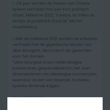
✨
Elk jaar worden de flessen van Chasse
Spleen verfraaid met een kort poëtisch
citaat. Millésime 2022: "Il existe, au milieu du
temps, la possibilité d'une île" Michel
Houellebecq.
✨Met de millésimé 2021 werden de etiketten
verfraaid met de gigantische laarzen van
Lilian Bourgeat, die iconisch zijn geworden
voor het domein.
*Lilian Bourgeat is een hedendaagse
kunstenares, gespecialiseerd in het over-
dimensioneren van alledaagse voorwerpen,
waardoor ze een verrassende, burleske,
speelse dimensie krijgen.
Karakteristieken
De wijnstokken zijn gemiddeld 30 jaar oud en
staan op een bodem van steenafzettingen