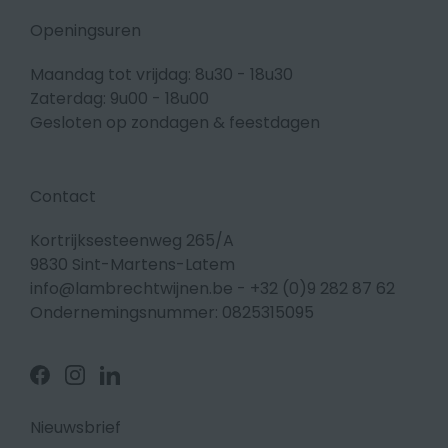
Openingsuren
Maandag tot vrijdag: 8u30 - 18u30
Zaterdag: 9u00 - 18u00
Gesloten op zondagen & feestdagen
Contact
Kortrijksesteenweg 265/A
9830 Sint-Martens-Latem
info@lambrechtwijnen.be
-
+32 (0)9 282 87 62
Ondernemingsnummer: 0825315095
Volg
Volg
Volg
ons
ons
ons
op
op
op
Facebook
Instagram
Linkedin
Nieuwsbrief