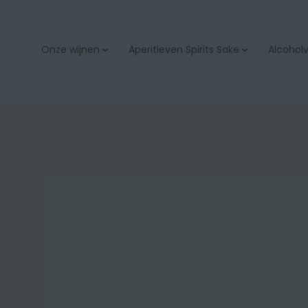
Onze wijnen
Aperitieven Spirits Sake
Alcoholvr
Aperitieven
Bubbels & champage
Spirits
Wit
Sake
Rood
Rosé
Orange
Zoet
Bio
Onze wijnacties