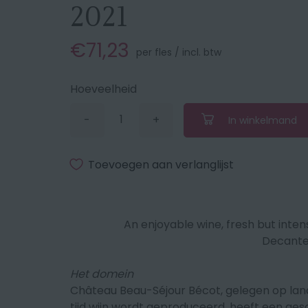
2021
€71,23
per fles / incl. btw
Hoeveelheid
-
+
In winkelmand
Verminder
Vermeerder
de
de
hoeveelheid
hoeveelheid
met
met
Toevoegen aan verlanglijst
1
1
An enjoyable wine, fresh but inte
Decante
Het domein
Château Beau-Séjour Bécot, gelegen op lan
tijd wijn wordt geproduceerd, heeft een ges