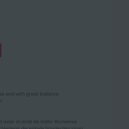
nse and with great balance.
r
d waar al sinds de Gallo-Romeinse
chiedenis die enkele honderden jaren