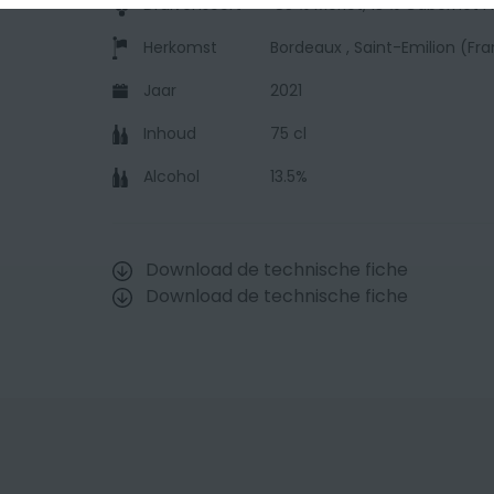
Druivensoort
85 % Merlot, 13 % Cabernet 
Herkomst
Bordeaux , Saint-Emilion (Fran
Jaar
2021
Inhoud
75 cl
Alcohol
13.5%
Download de technische fiche
Download de technische fiche