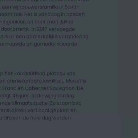
an een wijnbouwersfamilie in Saint-
rnaam toe. Het is vandaag in handen
o-ingenieur, en haar man Julien
n doorbracht. In 2017 vervoegde
 is er een opmerkelijke verandering
l vernieuwde en gemoderniseerde
p het kalkhoudend plateau van
van onmiskenbare kwaliteit
.
Merlot is
 Franc en Cabernet Sauvignon. De
aagt 45 jaar. In de wijngaarden
de klimaatsituatie. Zo staan bvb
ivenstokken verticaal geplant en
e druiven de hele dag worden