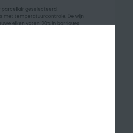
-parcellair geselecteerd.
anks met temperatuurcontrole. De wijn
ieuwe eiken vaten,
20% in barriques
dres van 20 hl.
cassis, hint van truffel. Uiterst
 tannines, zilte, frisse mineraliteit
 met touch van hout en kruiden. Een
 de Canard, tagliatelle met
age