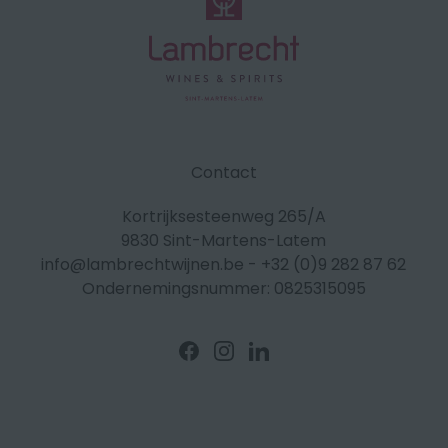
Contact
Kortrijksesteenweg 265/A
9830 Sint-Martens-Latem
info@lambrechtwijnen.be
-
+32 (0)9 282 87 62
Ondernemingsnummer: 0825315095
Volg
Volg
Volg
ons
ons
ons
op
op
op
Facebook
Instagram
Linkedin