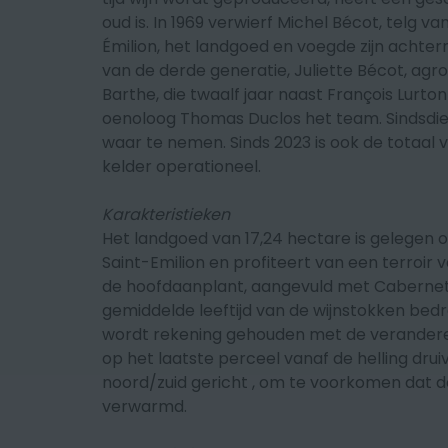
oud is. In 1969 verwierf Michel Bécot, telg v
Émilion, het landgoed en voegde zijn achte
van de derde generatie, Juliette Bécot, agr
Barthe, die twaalf jaar naast François Lurto
oenoloog Thomas Duclos het team. Sindsdien
waar te nemen. Sinds 2023 is ook de totaa
kelder operationeel.
Karakteristieken
Het landgoed van 17,24 hectare is
gelegen o
Saint-Emilion en
profiteert van een terroir 
de hoofdaanplant, aangevuld met Cabernet
gemiddelde leeftijd van de wijnstokken bedr
wordt rekening gehouden met de veranderen
op het laatste perceel vanaf de helling dru
noord/zuid gericht , om te voorkomen dat d
verwarmd.