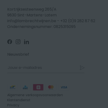
Kortrijksesteenweg 265/A
9830 Sint-Martens-Latem
info@lambrechtwijnen.be
-
+32 (0)9 282 87 62
Ondernemingsnummer: 0825315095
Volg
Volg
Volg
ons
ons
ons
op
op
op
Facebook
Instagram
Linkedin
Nieuwsbrief
Betaalmethodes
Algemene verkoopsvoorwaarden
Klantendienst
Privacy