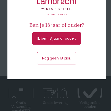
Herkomst
Penedès (Spanje)
Inhoud
75 cl
Ben je 18 jaar of ouder?
Alcohol
12.0%
Ik ben 18 jaar of ouder.
Download de technische fiche
Nog geen 18 jaar.
Gratis
Snelle levering
Veilig online
Verzending
betalen
vanaf €250