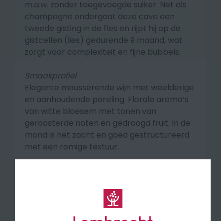
m.a.w. zonder toegevoegde suiker. Net als
champagne ondergaat deze cava een
tweede gisting in de fles en rijpt hij op de
gistcellen (lies) gedurende 9 maand, wat
zorgt voor complexiteit en fijne bubbels.
Smaakprofiel
Elegante mousserende wijn met weelderige
en aanhoudende pareling. Florale aroma’s
van witte bloesem
met tonen van
geroosterde noten en gedroogd fruit. In de
mond is het zacht en goed gestructureerd
met een romige textuur.
🍽 Een cava voor elke gelegenheid!
Druivensoort
Macabeo, Parellada, Xarel.lo