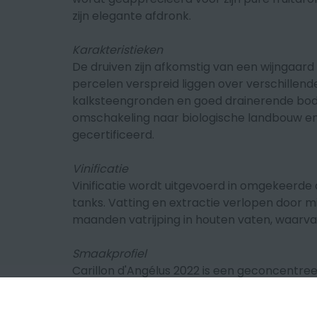
zijn elegante afdronk.
Karakteristieken
De druiven zijn afkomstig van een wijngaar
percelen verspreid liggen over verschillende
kalksteengronden en goed drainerende bode
omschakeling naar biologische landbouw en
gecertificeerd.
Vinificatie
Vinificatie wordt uitgevoerd in omgekeerde 
tanks. Vatting en extractie verlopen door m
maanden vatrijping in houten vaten, waarva
Smaakprofiel
Carillon d'Angélus 2022 is een geconcentre
en zwarte vruchten, vergezeld van tonen va
de mond is hij vol, vlezig en levendig. Een b