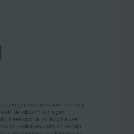
âteau Angélus en werd voor het eerst
heeft de wijn zich een eigen
kt in een aparte, volledig nieuwe
Saint-Emilion en Castillon.
De wijn
a's, zijn fluweelzachte tannines en