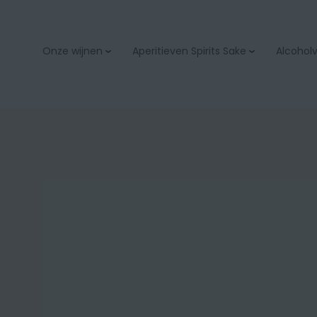
Onze wijnen
Aperitieven Spirits Sake
Alcoholvr
Aperitieven
Bubbels & champage
Spirits
Wit
Sake
Rood
Rosé
Orange
Zoet
Bio
Onze wijnacties