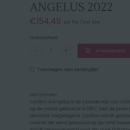
ANGELUS 2022
€154,49
per fles / incl. btw
Hoeveelheid
-
+
In winkelmand
Verminder
Vermeerder
de
de
hoeveelheid
hoeveelheid
met
met
Toevoegen aan verlanglijst
1
1
Het domein
Carillon d'Angélus is de tweede wijn van Ch
op de markt gebracht in 1987. Met de jaren 
identiteit toegeëigend. Carillon wordt gemaa
cuverie die werd gebouwd op de rand tussen 
wordt geapprecieerd voor zijn pure fruitarom