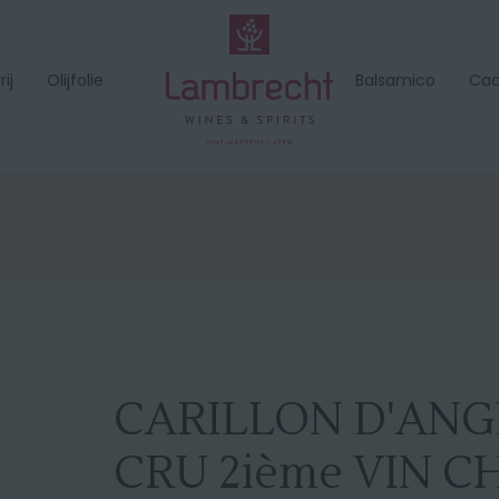
ij
Olijfolie
Balsamico
Ca
CARILLON D'AN
CRU 2ième VIN 