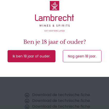
zuurgraad, fluweelzachte tannines en een 
precisie, spanning en aromatische rijkdom.
🥇94 Le Figaro - 92 R. Parker - 93 J Suckling
... zie bijlage
Ben je 18 jaar of ouder?
Druivensoort
90% Merlot , 10% Cabernet F
Herkomst
Bordeaux ,Saint-Emilion (Frank
Ik ben 18 jaar of ouder.
Nog geen 18 jaar.
Jaar
2022
Inhoud
75 cl
Download de technische fiche
Download de technische fiche
Download de technische fiche