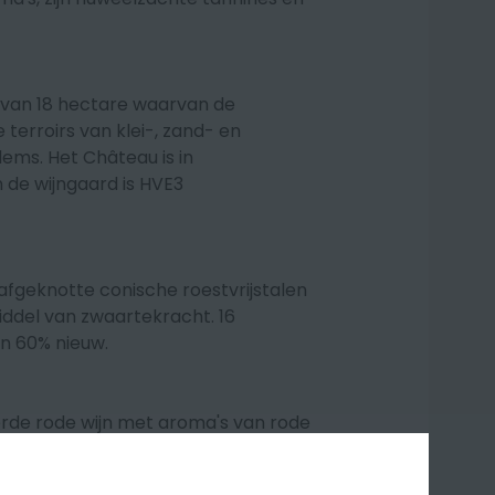
d van 18 hectare waarvan de
 terroirs van klei-, zand- en
ms. Het Château is in
 de wijngaard is HVE3
afgeknotte conische roestvrijstalen
iddel van zwaartekracht. 16
n 60% nieuw.
erde rode wijn met aroma's van rode
n kreupelhout en bloemblaadjes. In
rede wijn met een energieke