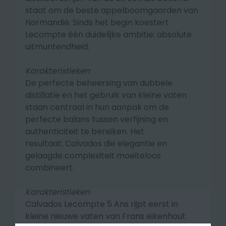
staat om de beste appelboomgaarden van
Normandië. Sinds het begin koestert
Lecompte één duidelijke ambitie: absolute
uitmuntendheid.
Karakteristieken
De perfecte beheersing van dubbele
distillatie en het gebruik van kleine vaten
staan centraal in hun aanpak
om de
perfecte balans tussen verfijning en
authenticiteit te bereiken.
Het
resultaat: Calvados die elegantie en
gelaagde complexiteit moeiteloos
combineert.
Karakteristieken
Calvados Lecompte 5 Ans rijpt eerst in
kleine nieuwe vaten van Frans eikenhout