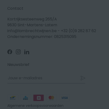
Contact
Kortrijksesteenweg 265/A
9830 Sint-Martens-Latem
info@lambrechtwijnen.be
-
+32 (0)9 282 87 62
Ondernemingsnummer: 0825315095
Volg
Volg
Volg
ons
ons
ons
op
op
op
Facebook
Instagram
Linkedin
Nieuwsbrief
Betaalmethodes
Algemene verkoopsvoorwaarden