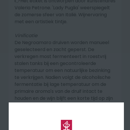
👉Het etiket is ontworpen door kunstenares
Valeria Petrone. 'Lady Puglia' weerspiegelt
de zomerse sfeer van Italië. Wijnervaring
met een artistiek tintje.
Vinificatie
De Negroamaro druiven worden manueel
geselecteerd en zacht geperst. De
verkregen most fermenteert in roestvrij
stalen tanks bij een gecontroleerde
temperatuur om een natuurlijke bezinking
te verkrijgen. Nadien volgt de alcoholische
fermentatie bij lage temperatuur om de
primaire aroma's van de druif intact te
houden en de wijn blijft een korte tijd op zijn
lies alvorens gebotteld te worden.
Smaakprofiel
Calafuria 2025 heeft een zachte