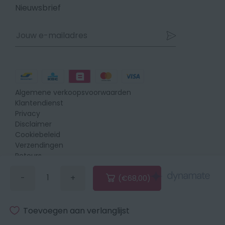
Facebook
Instagram
Linkedin
Nieuwsbrief
Betaalmethodes
Algemene verkoopsvoorwaarden
Klantendienst
Privacy
Disclaimer
Cookiebeleid
Verzendingen
Retours
-
+
(€68,00)
Verminder
Vermeerder
de
de
hoeveelheid
hoeveelheid
met
met
Toevoegen aan verlanglijst
1
1