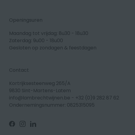
Openingsuren
Maandag tot vrijdag: 8u30 - 18u30
Zaterdag: 9u00 - 18u00
Gesloten op zondagen & feestdagen
Contact
Kortrijksesteenweg 265/A
9830 Sint-Martens-Latem
info@lambrechtwijnen.be
-
+32 (0)9 282 87 62
Ondernemingsnummer: 0825315095
Volg
Volg
Volg
ons
ons
ons
op
op
op