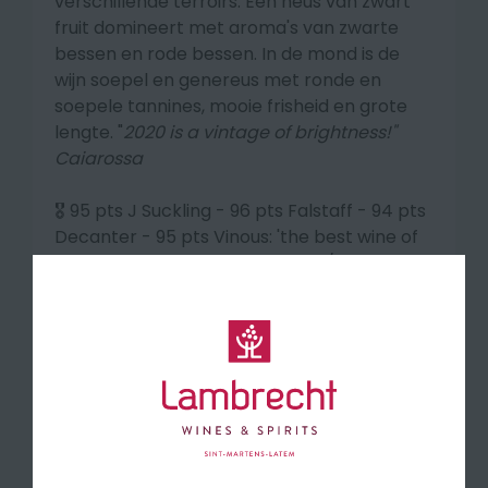
verschillende terroirs.
Een neus van zwart
fruit domineert met aroma's van zwarte
bessen en rode bessen.
In de mond is de
wijn soepel en genereus met ronde en
soepele tannines, mooie frisheid en grote
lengte. "
2020 is a vintage of brightness!"
Caiarossa
🎖️ 95 pts J Suckling - 96 pts Falstaff - 94 pts
Decanter - 95 pts Vinous: 'the best wine of
this property I have tasted' - 93/100 Le
Figaro 2024
👉
*Wat is een Super Toscan ?
Super Toscan wijnen zijn ontstaan in de
jaren ‘70, toen enkele wijnbouwers uit
Toscane de slechte kwaliteit van de vele
DOC wijnen beu waren en hun eigen gang
gingen, los van alle regels. Ze importeerden