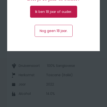
kruidnagel en cacao. De smaak is elegant,
met veel finesse en verfijnde tannines.
Ik ben 18 jaar of ouder.
🍽️ Serveer bij rood vlees, grillades, wild, oude
brokkelkaas.
Nog geen 18 jaar.
🎖️95 R. Parker - 98 J Suckling - 95 Jane
Anson
Druivensoort
100% Sangiovese
Herkomst
Toscane (Italië)
Jaar
2022
Alcohol
14.0%