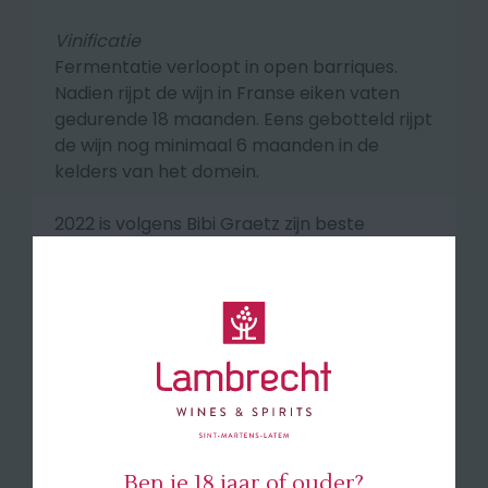
Vinificatie
Fermentatie verloopt in open barriques.
Nadien rijpt de wijn in Franse eiken vaten
gedurende 18 maanden. Eens gebotteld rijpt
de wijn nog minimaal 6 maanden in de
kelders van het domein.
2022 is volgens Bibi Graetz zijn beste
Testamatta tot nog toe. "
I'm beyond
excited because I've never made a
Testamatta like this! "
Smaakprofiel
Testamatta is een helder robijnrode wijn
met granaatachtige glinsteringen. In de
neus geeft de wijn een intens en complex
boeket van geuren zoals bosbessen, kersen,
Ben je 18 jaar of ouder?
viooltjes, jeneverbessen, rozemarijn,