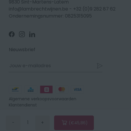
9830 Sint-Martens-Latem
info@lambrechtwijnen.be
-
+32 (0)9 282 87 62
Ondernemingsnummer: 0825315095
Volg
Volg
Volg
ons
ons
ons
op
op
op
Facebook
Instagram
Linkedin
Nieuwsbrief
Betaalmethodes
Algemene verkoopsvoorwaarden
Klantendienst
Privacy
Disclaimer
-
+
(€45,86)
Cookiebeleid
Verminder
Vermeerder
de
de
Verzendingen