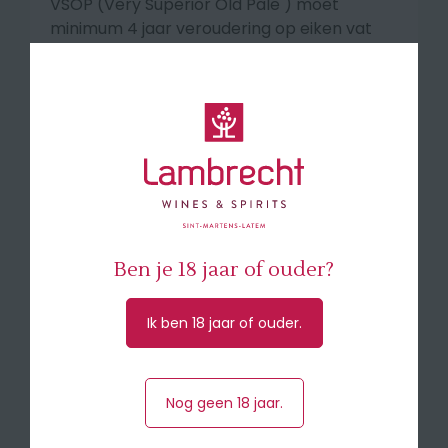
VSOP (Very Superior Old Pale ) moet
minimum 4 jaar veroudering op eiken vat
gekregen hebben.
Smaakprofiel
E
en zeer zoete en fruitige Armagnac met
een mooie balans. Helder amberkleurig. De
neus onthult tonen van fruit en kruiden,
vanille en walnoten. De smaak is rond, fris
met tonen van hout en kruiden.
Ben je 18 jaar of ouder?
🍸 Armagnac VSOP is perfect om puur van
te genieten, op ijs, in longdrink of cocktail.
Ik ben 18 jaar of ouder.
🥇 Double médaille d' Or International
Challenge Gilbert & Gaillard 2025
Nog geen 18 jaar.