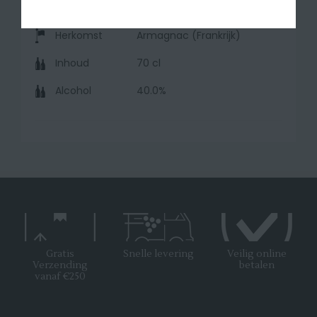
Herkomst
Armagnac (Frankrijk)
Inhoud
70 cl
Alcohol
40.0%
Gratis
Snelle levering
Veilig online
Verzending
betalen
vanaf €250