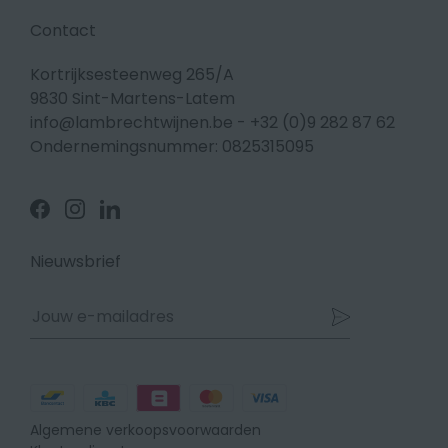
Contact
Kortrijksesteenweg 265/A
9830 Sint-Martens-Latem
info@lambrechtwijnen.be
-
+32 (0)9 282 87 62
Ondernemingsnummer: 0825315095
Volg
Volg
Volg
ons
ons
ons
op
op
op
Facebook
Instagram
Linkedin
Nieuwsbrief
Betaalmethodes
Algemene verkoopsvoorwaarden