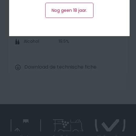
Druivensoort
Touriga Nacional , Touriga
Franca en Sousao
Nog geen 18 jaar.
Herkomst
Douro (Portugal)
Inhoud
75 cl
Alcohol
19.5%
Download de technische fiche